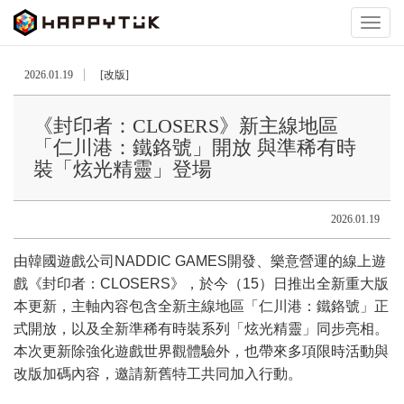
Toggl
naviga
2026.01.19
[改版]
《封印者：CLOSERS》新主線地區
「仁川港：鐵鉻號」開放 與準稀有時
裝「炫光精靈」登場
2026.01.19
由韓國遊戲公司NADDIC GAMES開發、樂意營運的線上遊
戲《封印者：CLOSERS》，於今（15）日推出全新重大版
本更新，主軸內容包含全新主線地區「仁川港：鐵鉻號」正
式開放，以及全新準稀有時裝系列「炫光精靈」同步亮相。
本次更新除強化遊戲世界觀體驗外，也帶來多項限時活動與
改版加碼內容，邀請新舊特工共同加入行動。