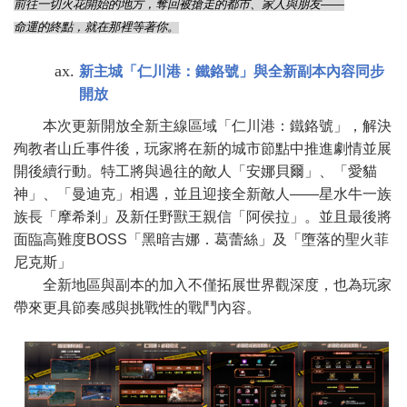
前往一切火花開始的地方，奪回被搶走的都市、家人與朋友——
命運的終點，就在那裡等著你。
新主城「仁川港：鐵鉻號」與全新副本內容同步
開放
本次更新開放全新主線區域「仁川港：鐵鉻號」，解決
殉教者山丘事件後，玩家將在新的城市節點中推進劇情並展
開後續行動。特工將與過往的敵人「安娜貝爾」、「愛貓
神」、「曼迪克」相遇，並且迎接全新敵人——星水牛一族
族長「摩希剎」及新任野獸王親信「阿侯拉」。並且最後將
面臨高難度BOSS「黑暗吉娜．葛蕾絲」及「墮落的聖火菲
尼克斯」
全新地區與副本的加入不僅拓展世界觀深度，也為玩家
帶來更具節奏感與挑戰性的戰鬥內容。