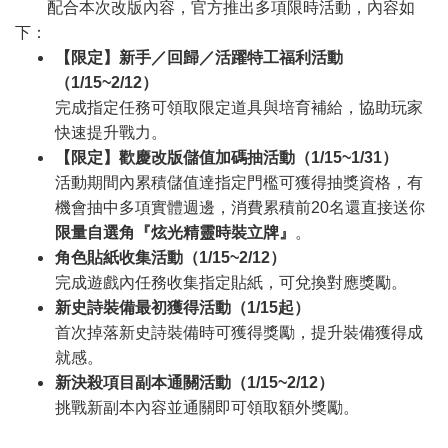
配合本次改版內容，官方推出多項限時活動，內容如
下：
【限定】新手／回歸／活躍特工福利活動
（1/15~2/12）
完成指定任務可領取限定道具與培育補給，協助玩家
快速提升戰力。
【限定】歡慶改版儲值加碼抽活動（1/15~1/31）
活動期間內累積儲值達指定門檻可獲得抽獎資格，有
機會抽中多項實體週邊，消費累積前20名還直接送你
限量自選角『炫光精靈時裝立牌』
。
角色貼紙收集活動（1/15~2/12）
完成遊戲內任務收集指定貼紙，可兌換對應獎勵。
新史詩裝備最初獲得活動（1/15起）
首次掉落新史詩裝備時可獲得獎勵，提升裝備獲得成
就感。
新決殺項目副本通關活動（1/15~2/12）
挑戰新副本內容並通關即可領取額外獎勵。