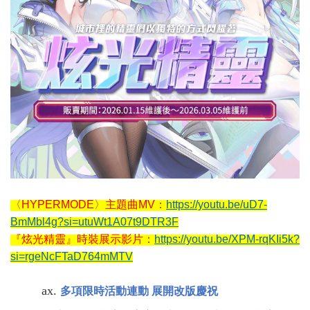
〈HYPERMODE〉主題曲MV：
https://youtu.be/uD7-
BmMbl4g?si=utuWt1A07t9DTR3F
『炫光精靈』時裝展示影片：
https://youtu.be/XPM-rqKIi5k?
si=rgeNcFTaD764mMTV
多項限時活動連動 展開改版慶祝