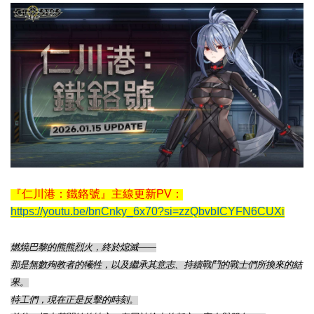
『仁川港：鐵鉻號』主線更新PV：
https://youtu.be/bnCnky_6x70?si=zzQbvbICYFN6CUXi
燃燒巴黎的熊熊烈火，終於熄滅——
那是無數殉教者的犧牲，以及繼承其意志、持續戰鬥的戰士們所換來的結
果。
特工們，現在正是反擊的時刻。