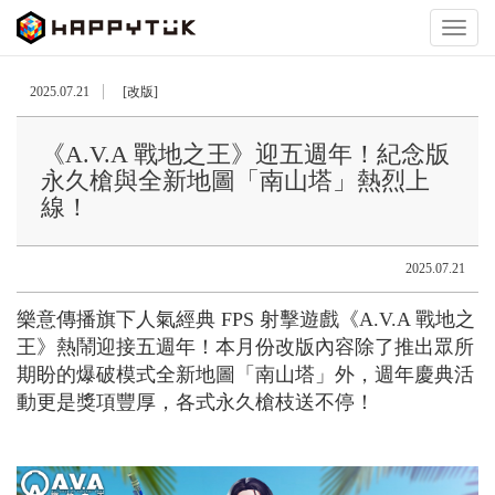
Toggl
naviga
2025.07.21
[改版]
《A.V.A 戰地之王》迎五週年！紀念版
永久槍與全新地圖「南山塔」熱烈上
線！
2025.07.21
樂意傳播旗下人氣經典
FPS
射擊遊戲《
A.V.A
戰地之
王》熱鬧迎接五週年！本月份改版內容除了推出眾所
期盼的爆破模式全新地圖「南山塔」外，週年慶典活
動更是獎項豐厚，各式永久槍枝送不停！