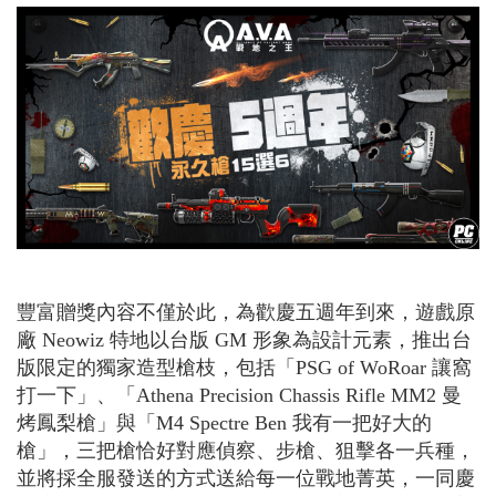
豐富贈獎內容不僅於此，為歡慶五週年到來，遊戲原
廠
Neowiz
特地以台版
GM
形象為設計元素，推出台
版限定的獨家造型槍枝，包括「
PSG of WoRoar
讓窩
打一下」、「
Athena Precision Chassis Rifle MM2
曼
烤鳳梨槍」與「
M4 Spectre Ben
我有一把好大的
槍」，三把槍恰好對應偵察、步槍、狙擊各一兵種，
並將採全服發送的方式送給每一位戰地菁英，一同慶