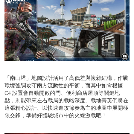
「南山塔」地圖設計活用了高低差與複雜結構，作戰
環境強調攻守兩方流動性的平衡，而其中如會根據
C4
設置會自動開啟的門、便利商店屋頂等關鍵地
點，則能帶來左右戰局的戰略深度。戰地菁英們將在
這張精心設計、以快速進攻節奏為主的地圖中展開極
限交鋒，準備好體驗城市中的火線激戰吧！