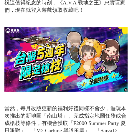
祝這值得紀念的時刻，《
A.V.A
戰地之王》忠實玩家
們，現在就登入遊戲領取收藏吧！
當然，每月改版更新的福利好禮同樣不會少，遊玩本
次推出的新地圖「南山塔」、完成指定地圖任務或合
成槍枝等條件，有機會獲取「
F2000 Summer Party
夏
日派對」、「
M2 Carbine
黑道風雲」、「
Saiga12